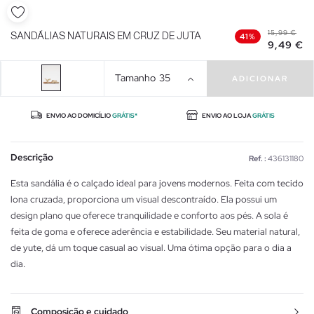
15,99 €
SANDÁLIAS NATURAIS EM CRUZ DE JUTA
41%
9,49 €
Tamanho
35
ADICIONAR
ENVIO AO DOMICÍLIO
GRÁTIS*
ENVIO AO LOJA
GRÁTIS
Descrição
Ref. :
436131180
Esta sandália é o calçado ideal para jovens modernos. Feita com tecido
lona cruzada, proporciona um visual descontraído. Ela possui um
design plano que oferece tranquilidade e conforto aos pés. A sola é
feita de goma e oferece aderência e estabilidade. Seu material natural,
de yute, dá um toque casual ao visual. Uma ótima opção para o dia a
dia.
Composição e cuidado