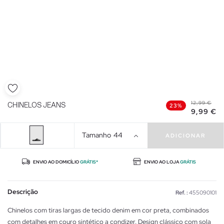
12,99 €
CHINELOS JEANS
23%
9,99 €
Tamanho
44
ADICIONAR
ENVIO AO DOMICÍLIO
GRÁTIS*
ENVIO AO LOJA
GRÁTIS
Descrição
Ref. :
455090101
Chinelos com tiras largas de tecido denim em cor preta, combinados
com detalhes em couro sintético a condizer. Design clássico com sola