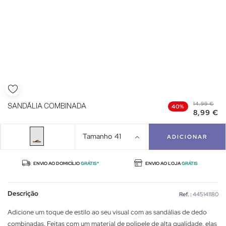
14,99 €
SANDÁLIA COMBINADA
40%
8,99 €
Tamanho
41
ADICIONAR
ENVIO AO DOMICÍLIO
GRÁTIS*
ENVIO AO LOJA
GRÁTIS
Descrição
Ref. :
445141180
Adicione um toque de estilo ao seu visual com as sandálias de dedo
combinadas. Feitas com um material de polipele de alta qualidade, elas