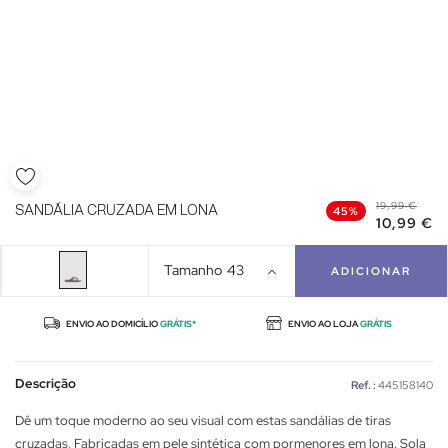
19,99 €
SANDÁLIA CRUZADA EM LONA
45%
10,99 €
Tamanho
43
ADICIONAR
ENVIO AO DOMICÍLIO
GRÁTIS*
ENVIO AO LOJA
GRÁTIS
Descrição
Ref. :
445158140
Dê um toque moderno ao seu visual com estas sandálias de tiras
cruzadas. Fabricadas em pele sintética com pormenores em lona. Sola