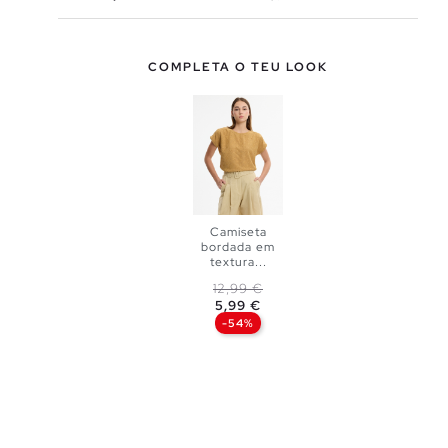
COMPLETA O TEU LOOK
Camiseta
bordada em
ADICIONAR
textura...
Preço normal
Preço
12,99 €
NO TEU
5,99 €
-54%
XS
S
CESTO
M
L