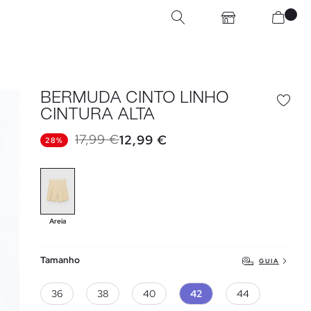
BERMUDA CINTO LINHO
CINTURA ALTA
17,99 €
12,99 €
28%
Areia
Tamanho
GUIA
36
38
40
42
44