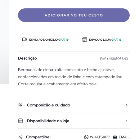
ADICIONAR NO TEU CESTO
ENVIO AO DOMICÍLIO
GRÁTIS*
ENVIO AO LOJA
GRÁTIS
Descrição
Ref. :
468606643
Bermudas de cintura alta com cinto e fecho ajustável,
confeccionadas em tecido de linho e com estampado liso.
Corte regular e acabamento em efeito pele.
Composição e cuidado
Disponibilidade na loja
Compartilhe!
WHATSAPP
EMAIL