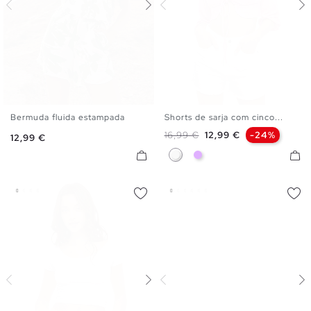
Bermuda fluida estampada
Shorts de sarja com cinco...
S
M
L
34
36
38
40
42
44
Preço normal
Preço
16,99 €
12,99 €
-24%
Preço
12,99 €
Branco
Malva