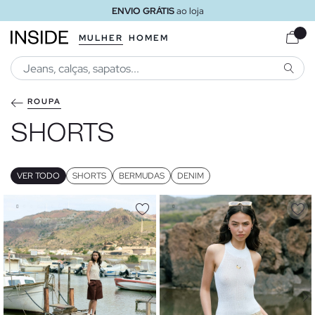
ENVIO GRÁTIS
ao domicílio a partir de 30 €
MULHER
HOMEM
PESQU
ROUPA
SHORTS
VER TODO
SHORTS
BERMUDAS
DENIM