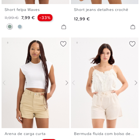
Short felpa Waves
Short jeans detalhes crochê
XS
S
M
L
34
36
38
40
42
Preço normal
Preço
11,99 €
7,99 €
-33%
Preço
12,99 €
Verde Acinzentado
Cinza Azulado
Arena de carga curta
Bermuda fluida com bolso de...
34
36
38
40
42
XS
S
M
L
XL