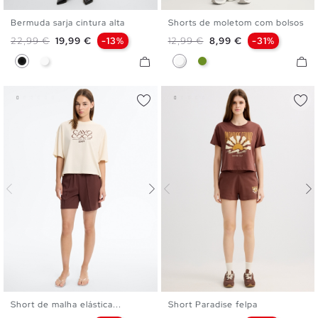
Bermuda sarja cintura alta
Shorts de moletom com bolsos
36
38
40
42
44
XS
S
M
L
XL
Preço normal
Preço
Preço normal
Preço
22,99 €
19,99 €
-13%
12,99 €
8,99 €
-31%
Preto
Branco
Branco
Verde Oliva
Short de malha elástica...
Short Paradise felpa
XS
S
M
L
XL
XS
S
M
L
XL