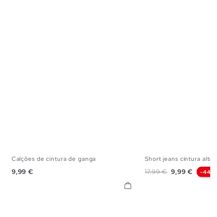
Calções de cintura de ganga
Short jeans cintura alta..
34
36
38
40
42
44
34
36
38
Preço
Preço normal
Preço
9,99 €
17,99 €
9,99 €
-44%