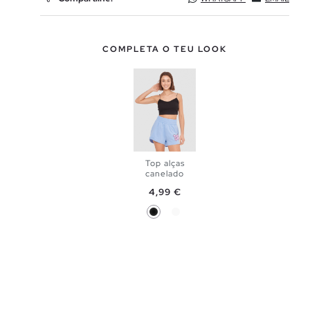
COMPLETA O TEU LOOK
Top alças
canelado
ADICIONAR
Preço
4,99 €
Preto
Branco
NO TEU
XS
S
CESTO
M
L