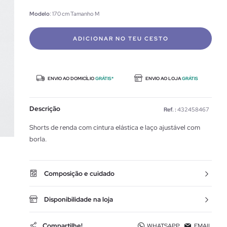
Modelo
: 170 cm Tamanho M
ADICIONAR NO TEU CESTO
ENVIO AO DOMICÍLIO
GRÁTIS*
ENVIO AO LOJA
GRÁTIS
Descrição
Ref. :
432458467
Shorts de renda com cintura elástica e laço ajustável com
borla.
Composição e cuidado
Disponibilidade na loja
Compartilhe!
WHATSAPP
EMAIL