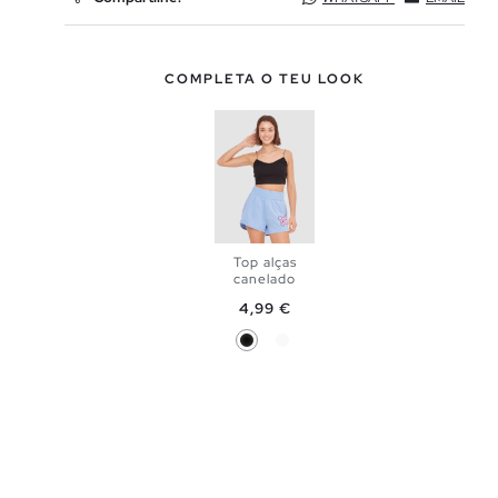
COMPLETA O TEU LOOK
Top alças
canelado
ADICIONAR
Preço
4,99 €
Preto
Branco
NO TEU
XS
S
CESTO
M
L