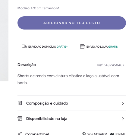
Modelo
: 170 cm Tamanho M
ADICIONAR NO TEU CESTO
ENVIO AO DOMICÍLIO
GRÁTIS*
ENVIO AO LOJA
GRÁTIS
Descrição
Ref. :
432458467
Shorts de renda com cintura elástica e laço ajustável com
borla.
Composição e cuidado
Disponibilidade na loja
Compartilhe!
WHATSAPP
EMAIL