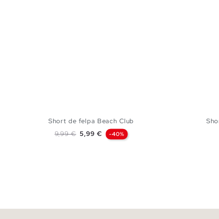
Short de felpa Beach Club
Sho
Preço normal
Preço
9,99 €
5,99 €
-40%
ADICIONAR NO TEU CESTO
XS
S
M
L
34
36