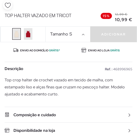
12,99 €
TOP HALTER VAZADO EM TRICOT
15%
10,99 €
Tamanho
S
ADICIONAR
ENVIO AO DOMICÍLIO
GRÁTIS*
ENVIO AO LOJA
GRÁTIS
Descrição
Ref. :
468996965
Top crop halter de crochet vazado em tecido de malha, com
estampado liso e alças finas que cruzam no pescoço halter. Modelo
ajustado e acabamento curto.
Composição e cuidado
Disponibilidade na loja