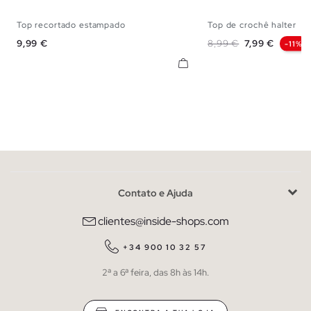
Top recortado estampado
Top de crochê halter
XS
S
M
L
S
M
Preço
Preço normal
Preço
9,99 €
8,99 €
7,99 €
-11%
Contato e Ajuda
clientes@inside-shops.com
+34 900 10 32 57
2ª a 6ª feira, das 8h às 14h.