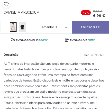
11,99 €
CAMISETA ARSCIDIUM
42%
6,99 €
Tamanho
XL
ADICIONAR
ENVIO AO DOMICÍLIO
GRÁTIS*
ENVIO AO LOJA
GRÁTIS
Descrição
Ref. :
437198636
As T-shirts de impressão são uma peça de vestuário moderna e
versátil. Estas t-shirts de manga curta e pescoço de tripulação são
feitas de 100% algodão e têm uma estampa na frente com uma
variedade de temas. Estão disponíveis em diferentes cores e desenhos
para combinar com o seu estilo. Estas t-shirts são perfeitas para os
jovens que procuram um estilo moderno e se destacam dos seus
amigos. São confortáveis de usar e não enrugam ou vertem pêlos.
Estas t-shirts são ideais para actividades ao ar livre e vêm numa
variedade de tamanhos à escolha. Esta é a t-shirt perfeita para os