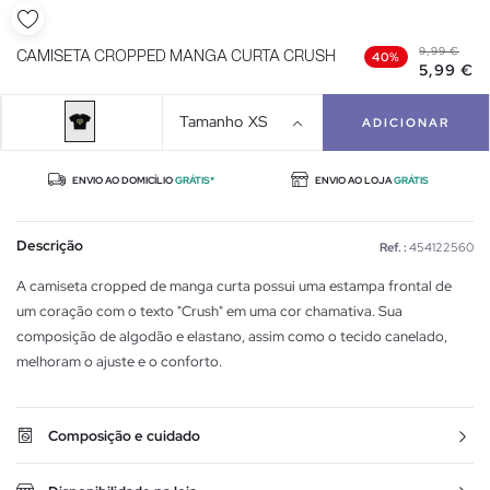
9,99 €
CAMISETA CROPPED MANGA CURTA CRUSH
40%
5,99 €
Tamanho
XS
ADICIONAR
ENVIO AO DOMICÍLIO
GRÁTIS*
ENVIO AO LOJA
GRÁTIS
Descrição
Ref. :
454122560
A camiseta cropped de manga curta possui uma estampa frontal de
um coração com o texto "Crush" em uma cor chamativa. Sua
composição de algodão e elastano, assim como o tecido canelado,
melhoram o ajuste e o conforto.
Composição e cuidado