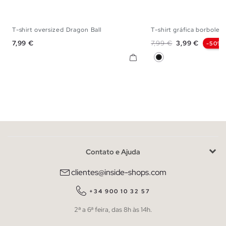
T-shirt oversized Dragon Ball
T-shirt gráfica borboleta
XS
S
M
L
XL
XS
S
M
Preço
Preço normal
Preço
7,99 €
7,99 €
3,99 €
-50%
Preto
Contato e Ajuda
clientes@inside-shops.com
+34 900 10 32 57
2ª a 6ª feira, das 8h às 14h.