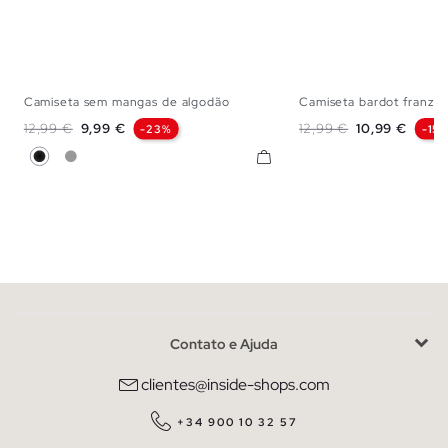
Camiseta sem mangas de algodão
Camiseta bardot franzida
XS
S
M
L
XS
S
M
Preço normal
Preço
Preço normal
Preço
12,99 €
9,99 €
12,99 €
10,99 €
-23%
-15
Preto
Cinza Meio
Contato e Ajuda
clientes@inside-shops.com
+34 900 10 32 57