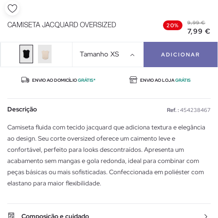
9,99 €
CAMISETA JACQUARD OVERSIZED
20%
7,99 €
Tamanho
XS
ADICIONAR
ENVIO AO DOMICÍLIO
GRÁTIS*
ENVIO AO LOJA
GRÁTIS
Descrição
Ref. :
454238467
Camiseta fluida com tecido jacquard que adiciona textura e elegância
ao design. Seu corte oversized oferece um caimento leve e
confortável, perfeito para looks descontraídos. Apresenta um
acabamento sem mangas e gola redonda, ideal para combinar com
peças básicas ou mais sofisticadas. Confeccionada em poliéster com
elastano para maior flexibilidade.
Composição e cuidado