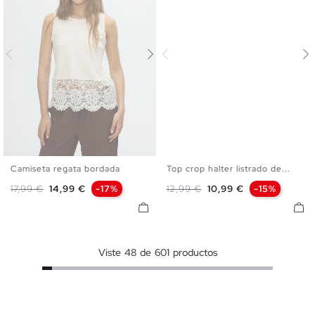
Camiseta regata bordada
Top crop halter listrado de...
XS
S
M
L
XS
S
M
L
Preço normal
Preço
Preço normal
Preço
17,99 €
14,99 €
-17%
12,99 €
10,99 €
-15%
Viste
48
de
601
productos