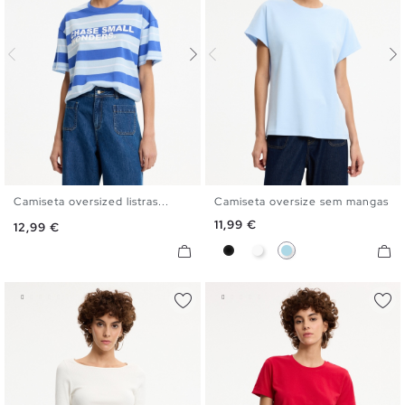
Camiseta oversized listras...
Camiseta oversize sem mangas
S
M
L
XL
S
M
L
Preço
11,99 €
Preço
12,99 €
Preto
Branco
Azul Claro