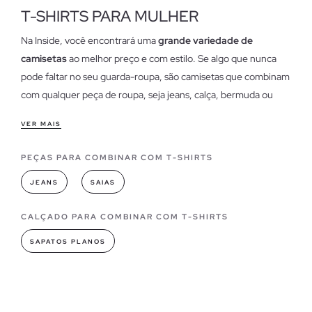
T-SHIRTS PARA MULHER
Na Inside, você encontrará uma
grande variedade de
camisetas
ao melhor preço e com estilo. Se algo que nunca
pode faltar no seu guarda-roupa, são camisetas que combinam
com qualquer peça de roupa, seja jeans, calça, bermuda ou
saia, dê um toque chique ou glamuroso ou crie um visual mais
VER MAIS
informal.
PEÇAS PARA COMBINAR COM T-SHIRTS
Características de nossas camisetas para as mulheres
As t-shirts tornaram-se num dos
itens essenciais
no que diz
JEANS
SAIAS
respeito ao vestir no nosso dia-a-dia e são um "must have".
Descubra as nossas
t-shirts de senhora mais baratas
na nossa
CALÇADO PARA COMBINAR COM T-SHIRTS
secção de saldos.
SAPATOS PLANOS
modelos camisetas você pode encontrar em lojas dentro
Como a moda está em causa o camisetas sempre conduziram
ao combinar ou criar um estilista, tornaram-se um guarda-