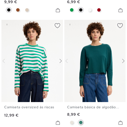
Preço
Preço
9,99 €
6,99 €
Preto
Marrom
Off White
Verde
Preto
Branco
Carmim
Camiseta oversized às riscas
Camiseta básica de algodão...
S
M
L
XL
S
M
L
XL
Preço
8,99 €
Preço
12,99 €
Crua
Esmeralda