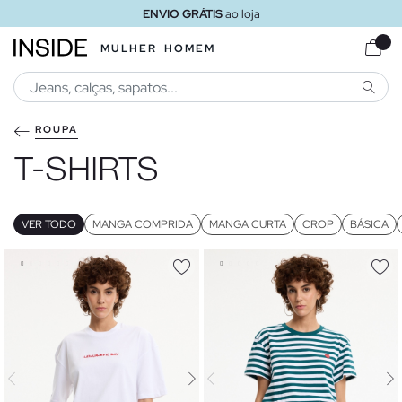
ENVIO GRÁTIS
ao loja
MULHER
HOMEM
PESQU
ROUPA
T-SHIRTS
VER TODO
MANGA COMPRIDA
MANGA CURTA
CROP
BÁSICA