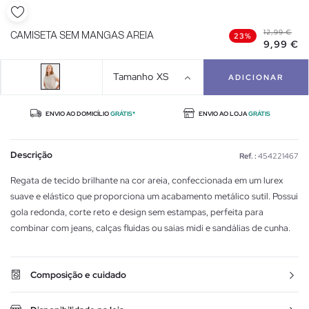
12,99 €
CAMISETA SEM MANGAS AREIA
23%
9,99 €
Tamanho
XS
ADICIONAR
ENVIO AO DOMICÍLIO
GRÁTIS*
ENVIO AO LOJA
GRÁTIS
Descrição
Ref. :
454221467
Regata de tecido brilhante na cor areia, confeccionada em um lurex
suave e elástico que proporciona um acabamento metálico sutil. Possui
gola redonda, corte reto e design sem estampas, perfeita para
combinar com jeans, calças fluidas ou saias midi e sandálias de cunha.
Composição e cuidado