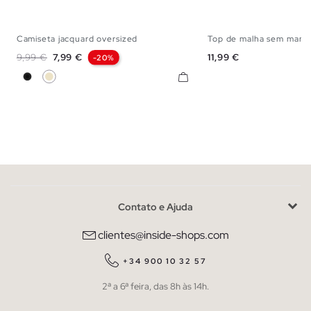
Camiseta jacquard oversized
Top de malha sem mang
XS
S
M
L
XL
S
M
Preço normal
Preço
Preço
9,99 €
7,99 €
11,99 €
-20%
Preto
Areia
Contato e Ajuda
clientes@inside-shops.com
+34 900 10 32 57
2ª a 6ª feira, das 8h às 14h.