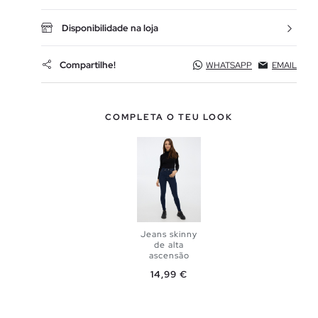
Disponibilidade na loja
Compartilhe!
WHATSAPP
EMAIL
COMPLETA O TEU LOOK
Jeans skinny
de alta
ascensão
ADICIONAR
Preço
14,99 €
NO TEU