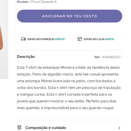
Modelo
: 170 cm Tamanho S
ADICIONAR NO TEU CESTO
ENVIO AO DOMICÍLIO
GRÁTIS*
ENVIO AO LOJA
GRÁTIS
Descrição
Ref. :
438468267
Esta T-shirt de estampas Minnie é a líder da tendência desta
estação. Feito de algodão macio, este tee casual apresenta
uma estampa Minnie licenciada no peito, com bordados à
volta dos bordos. Esta t-shirt tem um pescoço de tripulação
e mangas curtas. Esta t-shirt cortada é perfeita para os
jovens que querem mostrar o seu estilo. Perfeito para dias
mais quentes, é imprescindível para o seu guarda-roupa!
Composição e cuidado