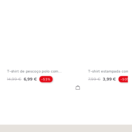
T-shirt de pescoço polo com...
T-shirt estampada com..
XS
S
M
L
XS
S
M
Preço normal
Preço
Preço normal
Preço
14,99 €
6,99 €
7,99 €
3,99 €
-53%
-50%