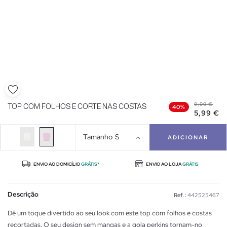
9,99 €
TOP COM FOLHOS E CORTE NAS COSTAS
40%
5,99 €
Tamanho
S
ADICIONAR
ENVIO AO DOMICÍLIO
GRÁTIS*
ENVIO AO LOJA
GRÁTIS
Descrição
Ref. :
442525467
Dê um toque divertido ao seu look com este top com folhos e costas
recortadas. O seu design sem mangas e a gola perkins tornam-no