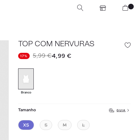
TOP COM NERVURAS
5,99 €
4,99 €
17%
Branco
Tamanho
GUIA
XS
S
M
L