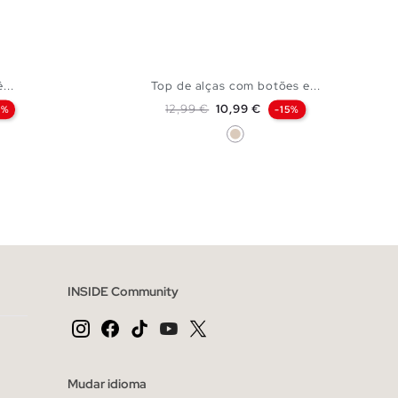
...
Top de alças com botões e...
Preço normal
Preço
12,99 €
10,99 €
0%
-15%
Off White
CESTO
ADICIONAR NO TEU CESTO
L
XS
S
M
L
INSIDE Community
Mudar idioma