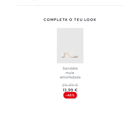
COMPLETA O TEU LOOK
Sandália
mule
almofadada
ADICIONAR
Preço normal
Preço
25,99 €
13,99 €
NO TEU
-46%
CESTO
36
37
38
39
40
41