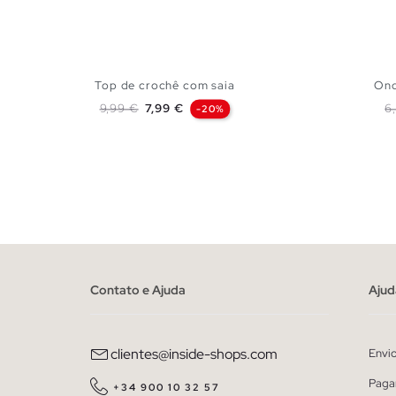
Top de crochê com saia
Ond
Preço normal
Preço
P
9,99 €
7,99 €
6
-20%
ADICIONAR NO TEU CESTO
S
M
L
XL
Contato e Ajuda
Ajud
clientes@inside-shops.com
Envi
Paga
+34 900 10 32 57