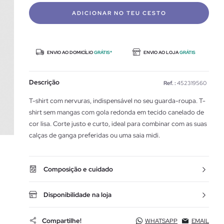
ADICIONAR NO TEU CESTO
ENVIO AO DOMICÍLIO
GRÁTIS*
ENVIO AO LOJA
GRÁTIS
Descrição
Ref. :
452319560
T-shirt com nervuras, indispensável no seu guarda-roupa. T-
shirt sem mangas com gola redonda em tecido canelado de
cor lisa. Corte justo e curto, ideal para combinar com as suas
calças de ganga preferidas ou uma saia midi.
Composição e cuidado
Disponibilidade na loja
Compartilhe!
WHATSAPP
EMAIL