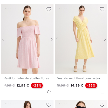
Vestido ninho de abelha flores
Vestido midi floral com lastex
XS
S
M
L
XS
S
M
L
Preço normal
Preço
Preço normal
Preço
17,99 €
12,99 €
-28%
19,99 €
14,99 €
-25%