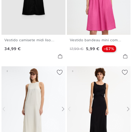
Vestido camisete midi liso...
Vestido bandeau mini com...
S
M
L
XL
XS
S
M
L
Preço
Preço normal
Preço
34,99 €
17,99 €
5,99 €
-67%