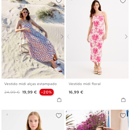
Vestido midi alças estampado
Vestido midi floral
S
M
L
XL
XS
S
M
L
Preço normal
Preço
Preço
24,99 €
19,99 €
-20%
16,99 €