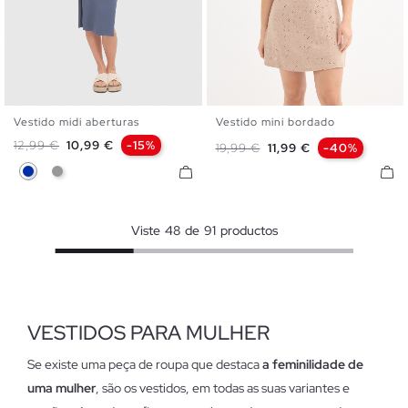
Vestido midi aberturas
Vestido mini bordado
XS
S
M
L
XL
XS
S
M
L
XL
Preço normal
Preço
12,99 €
10,99 €
-15%
Preço normal
Preço
19,99 €
11,99 €
-40%
Azul
Cinza Melange
Viste
48
de
91
productos
VESTIDOS PARA MULHER
Se existe uma peça de roupa que destaca
a feminilidade de
uma mulher
, são os vestidos, em todas as suas variantes e