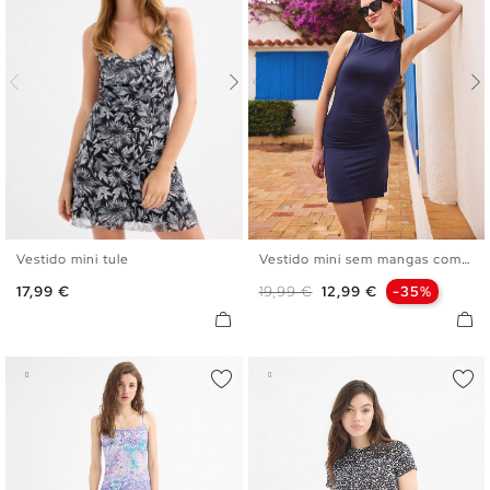
Vestido mini tule
Vestido mini sem mangas com...
XS
S
M
L
XS
S
M
L
Preço
Preço normal
Preço
17,99 €
19,99 €
12,99 €
-35%