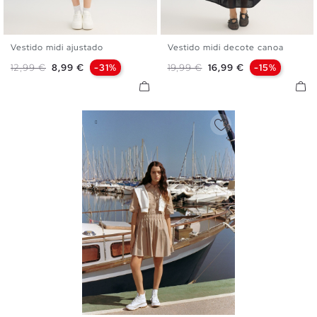
Vestido midi ajustado
Vestido midi decote canoa
XS
S
M
L
XL
XS
S
M
L
Preço normal
Preço
Preço normal
Preço
12,99 €
8,99 €
-31%
19,99 €
16,99 €
-15%