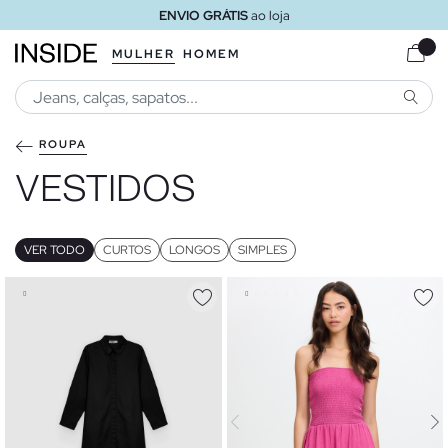
ENVIO GRÁTIS
ao loja
MULHER
HOMEM
PESQU
ROUPA
VESTIDOS
VER TODO
CURTOS
LONGOS
SIMPLES