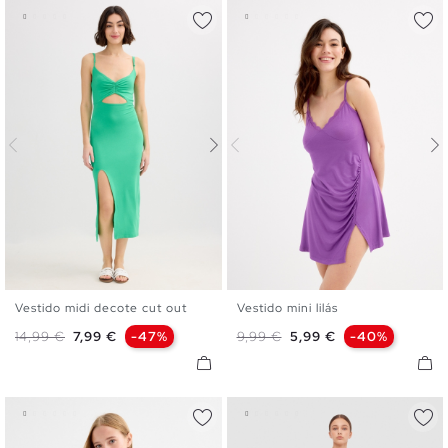
Vestido midi decote cut out
Vestido mini lilás
XS
S
M
L
XL
XS
S
M
L
Preço normal
Preço
Preço normal
Preço
14,99 €
7,99 €
-47%
9,99 €
5,99 €
-40%