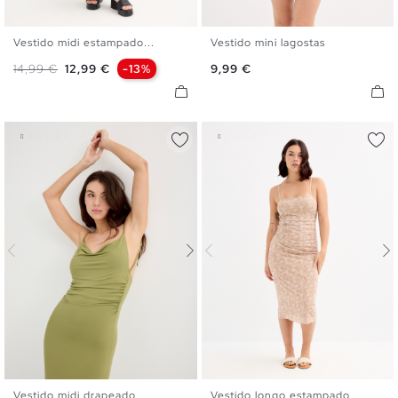
Vestido midi estampado...
Vestido mini lagostas
XS
S
M
L
XL
XS
S
M
L
Preço normal
Preço
Preço
14,99 €
12,99 €
-13%
9,99 €
Vestido midi drapeado
Vestido longo estampado