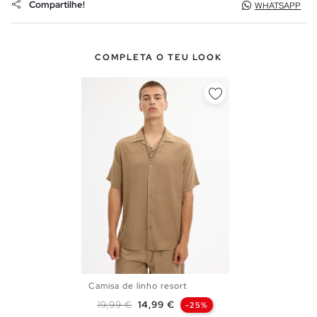
Compartilhe!
WHATSAPP
COMPLETA O TEU LOOK
Camisa de linho resort
S
M
L
XL
XXL
Preço normal
Preço
19,99 €
14,99 €
-25%