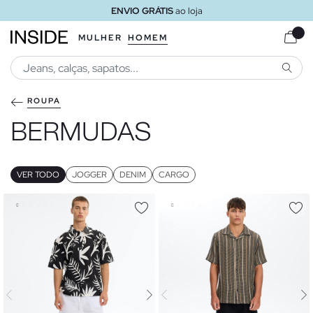
ENVIO GRÁTIS
ao loja
MULHER
HOMEM
PESQU
ROUPA
BERMUDAS
VER TODO
JOGGER
DENIM
CARGO