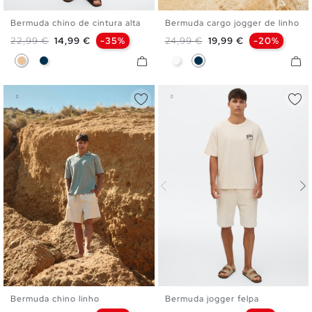
Bermuda chino de cintura alta
Bermuda cargo jogger de linho
38
40
42
44
46
XS
S
M
L
XL
Preço normal
Preço
Preço normal
Preço
22,99 €
14,99 €
-35%
24,99 €
19,99 €
-20%
Bege
Azul Marinho
Branco
Azul Marinho
Bermuda chino linho
Bermuda jogger felpa
XS
S
M
L
XL
XS
S
M
L
XL