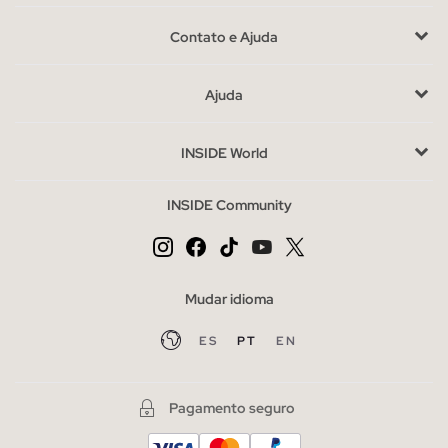
uma camiseta,
camisa
ou polo, ficarão ótimas.
Para escolher
Contato e Ajuda
diariamente esta opção
, seja em cores, desgastadas, ou com
detahes, existem muitos estilos que você pode encontrar em
Ajuda
nossa seleção de shorts jeans.
Para se vestir, oferecemos os shorts de estilo chinês
, em
INSIDE World
uma ampla variedade de cores e desenhos, perfeitamente
combinados com camisas e mocassins, um visual elegante que
INSIDE Community
se adaptará sem problemas ao sufocante calor do verão. Se
você é um atleta e aprecia o estilo das ruas, os shorts
esportivos em algodão com detalhes, faixas laterais e estampas
serão os seus favoritos
Mudar idioma
Vantagens de comprar shorts na INSIDE online.
ES
PT
EN
Você consegue pensar em uma maneira melhor de aproveitar
o verão? sem dúvida as bermudas de INSIDE masculinos
tornará seus dias um pouco menos quentes,
aproveite nossa
Pagamento seguro
variedade e abra espaço para eles em seu guarda-roupa.