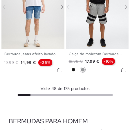
Bermuda jeans efeito lavado
Calça de moletom Bermuda...
36
38
40
42
44
46
XS
S
M
L
XL
Preço normal
Preço
19,99 €
17,99 €
-10%
Preço normal
Preço
19,99 €
14,99 €
-25%
48
Preto
Cinza Melange
Viste
48
de
175
productos
BERMUDAS PARA HOMEM