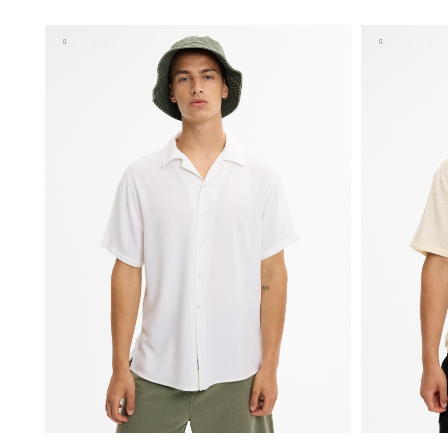
S
M
L
XL