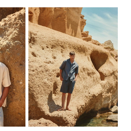
S
M
L
XL