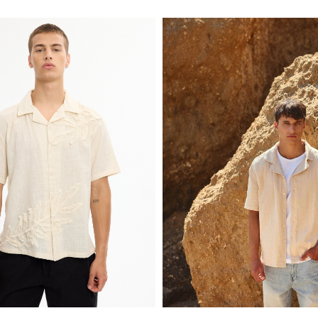
S
M
L
XL