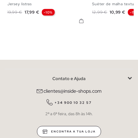
Jersey listras
Suéter de malha texturi
S
M
L
XL
S
M
Preço normal
Preço
Preço normal
Preço
19,99 €
17,99 €
12,99 €
10,99 €
-10%
-15
Contato e Ajuda
clientes@inside-shops.com
+34 900 10 32 57
2ª a 6ª feira, das 8h às 14h.
ENCONTRA A TUA LOJA