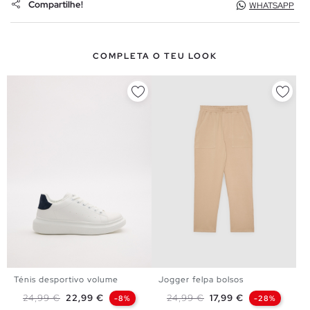
Compartilhe!
WHATSAPP
COMPLETA O TEU LOOK
Ténis desportivo volume
Jogger felpa bolsos
40
41
42
43
44
45
XS
S
M
L
XL
Preço normal
Preço
Preço normal
Preço
24,99 €
22,99 €
24,99 €
17,99 €
-8%
-28%