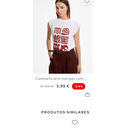
Camiseta sem mangas com...
XS
S
M
L
Preço normal
Preço
12,99 €
5,99 €
-54%
PRODUTOS SIMILARES