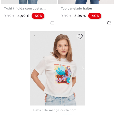
T-shirt fluida com costas...
Top canelado halter
S
M
L
XL
XS
S
M
L
Preço normal
Preço
Preço normal
Preço
9,99 €
4,99 €
-50%
9,99 €
5,99 €
-40%
T-shirt de manga curta com...
XS
S
M
L