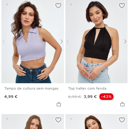
Tampo de cultura sem mangas
Top halter com fenda
XS
S
M
L
XS
S
M
L
Preço
Preço normal
Preço
4,99 €
6,99 €
3,99 €
-43%