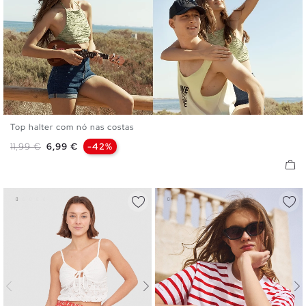
Top halter com nó nas costas
S
M
L
Preço normal
Preço
11,99 €
6,99 €
-42%