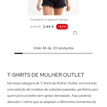
Camiseta cropped manga...
XS
S
M
L
Preço normal
Preço
5,99 €
3,49 €
-42%
Viste
48
de
231
productos
T-SHIRTS DE MULHER OUTLET
Na nossa categoria de T-shirts de Mulher Outlet, encontrarás
uma seleção de modelos de coleções passadas, perfeitos para
quem procura estilo sem gastar demasiado. Aqui poderás
descobrir t-shirts que se adaptam a diferentes momentos do