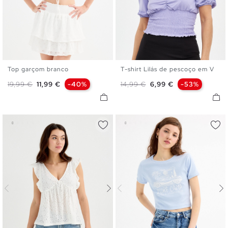
Top garçom branco
T-shirt Lilás de pescoço em V
S
M
L
XS
S
M
L
Preço normal
Preço
Preço normal
Preço
19,99 €
11,99 €
-40%
14,99 €
6,99 €
-53%