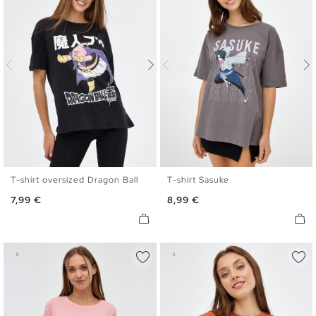
T-shirt oversized Dragon Ball
T-shirt Sasuke
XS
S
M
L
XL
XS
S
M
L
XL
Preço
Preço
7,99 €
8,99 €