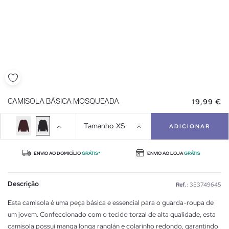
19,99 €
CAMISOLA BÁSICA MOSQUEADA
Tamanho
XS
ADICIONAR
ENVIO AO DOMICÍLIO
GRÁTIS*
ENVIO AO LOJA
GRÁTIS
Descrição
Ref. :
353749645
Esta camisola é uma peça básica e essencial para o guarda-roupa de
um jovem. Confeccionado com o tecido torzal de alta qualidade, esta
camisola possui manga longa ranglán e colarinho redondo, garantindo