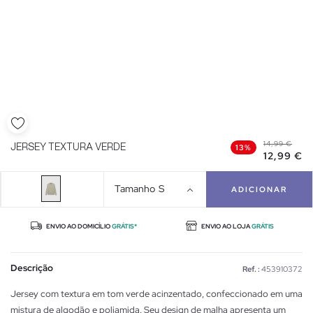
14,99 €
JERSEY TEXTURA VERDE
13%
12,99 €
Tamanho
S
ADICIONAR
ENVIO AO DOMICÍLIO
GRÁTIS*
ENVIO AO LOJA
GRÁTIS
Descrição
Ref. :
453910372
Jersey com textura em tom verde acinzentado, confeccionado em uma
mistura de algodão e poliamida. Seu design de malha apresenta um