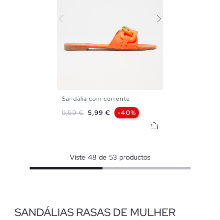
Sandália com corrente
35
36
37
38
39
40
Preço normal
Preço
9,99 €
5,99 €
-40%
41
Viste
48
de
53
productos
SANDÁLIAS RASAS DE MULHER