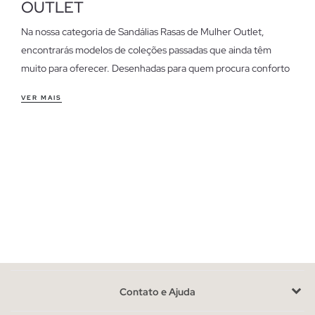
OUTLET
Na nossa categoria de Sandálias Rasas de Mulher Outlet,
encontrarás modelos de coleções passadas que ainda têm
muito para oferecer. Desenhadas para quem procura conforto
e estilo sem complicações, estas sandálias são perfeitas para
VER MAIS
qualquer ocasião.
Características das sandálias rasas de mulher outlet
As nossas sandálias rasas destacam-se pelo seu ajuste
confortável e versátil. Ideais para o dia a dia, combinam com
looks casuais e também podem ser uma opção descontraída
para o escritório. A variedade de designs permite-te escolher
entre estilos minimalistas ou detalhes mais elaborados,
conforme a tua preferência.
Aproveita as últimas unidades em sandálias rasas de
mulher
Contato e Ajuda
Dispomos de unidades limitadas, uma vez que são modelos de