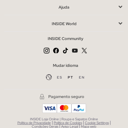
coleções anteriores. Ao escolher, considera o ajuste e o
Ajuda
material que melhor se adapta às tuas necessidades diárias. Se
estiveres indecisa entre vários estilos, opta por aqueles que
INSIDE World
complementem o teu guarda-roupa atual.
Compra sandálias rasas de mulher baratas sem abdicar do
INSIDE Community
estilo
O outlet oferece-te a oportunidade de adquirir sandálias a
preços especiais, sem sacrificar o estilo. Aproveita para
explorar outras categorias complementares como malas ou
Mudar idioma
acessórios, que podem completar o teu look de forma simples
ES
PT
EN
e económica.
Pagamento seguro
INSIDE Loja Online | Roupa e Sapatos Online
|
|
|
Política de Privacidade
Política de Cookies
Cookie Settings
|
|
Condições Gerais
Aviso Legal
Mapa web