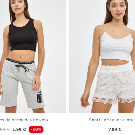
es de bermudas de velo...
Shorts de renda cintur
reço normal
Preço
Preço
1,99 €
5,99 €
-50%
7,99 €