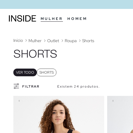
MULHER
HOMEM
Início
Mulher
Outlet
Roupa
Shorts
SHORTS
VER TODO
SHORTS
FILTRAR
Existem 24 produtos.