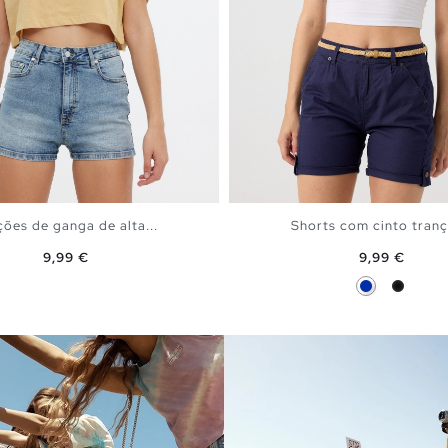
ções de ganga de alta...
Shorts com cinto tran
Preço
Preço
9,99 €
9,99 €
Azul
Preto
ADICIONAR NO TEU CESTO
ADICIONAR NO TEU C
34
36
38
40
6
38
40
42
44
46