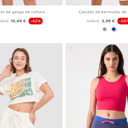
es de ganga de cintura...
Calções de bermudas de v
eço normal
Preço
Preço normal
Preço
,99 €
10,49 €
-42%
11,99 €
5,99 €
-50
Cinzento
Azul
ADICIONAR NO TEU CESTO
ADICIONAR NO TEU C
38
40
42
44
S
M
L
XL