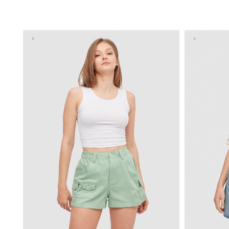
ADICIONAR NO TEU CESTO
34
36
38
40
42