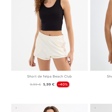
Short de felpa Beach Club
Sho
Preço normal
Preço
9,99 €
5,99 €
-40%
ADICIONAR NO TEU CESTO
XS
S
M
L