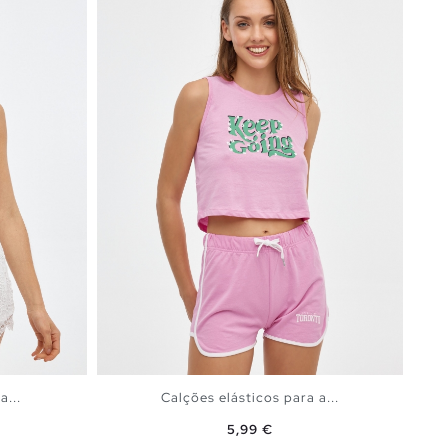
a...
Calções elásticos para a...
Preço
5,99 €