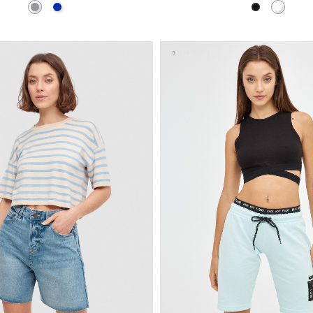
Cinzento
Azul
Preto
Branco
ADICIONAR NO TEU CESTO
ADICIONAR NO TEU C
S
M
L
XL
S
M
L
XL