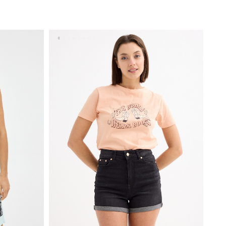
ESTO
ADICIONAR NO TEU CESTO
XS
S
M
L