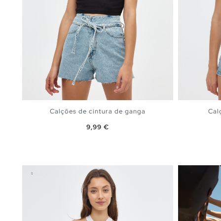
Calções de cintura de ganga
Cal
Preço
9,99 €
ADICIONAR NO TEU CESTO
34
36
38
40
42
44
34
3