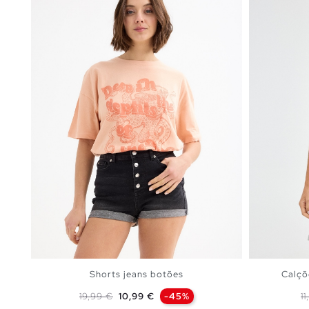
Shorts jeans botões
Calçõ
Preço normal
Preço
P
19,99 €
10,99 €
-45%
1