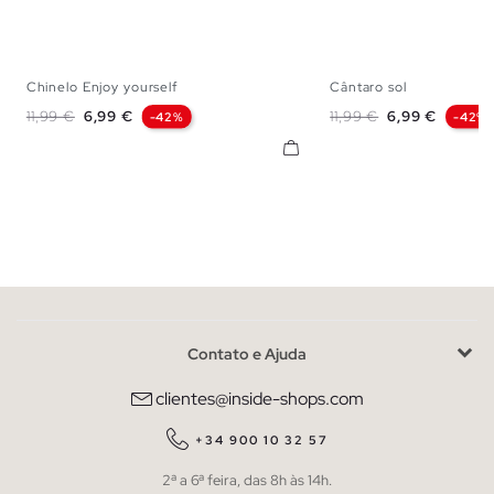
Chinelo Enjoy yourself
Cântaro sol
S
M
L
XL
S
M
L
Preço normal
Preço
Preço normal
Preço
11,99 €
6,99 €
11,99 €
6,99 €
-42%
-42%
Contato e Ajuda
clientes@inside-shops.com
+34 900 10 32 57
2ª a 6ª feira, das 8h às 14h.